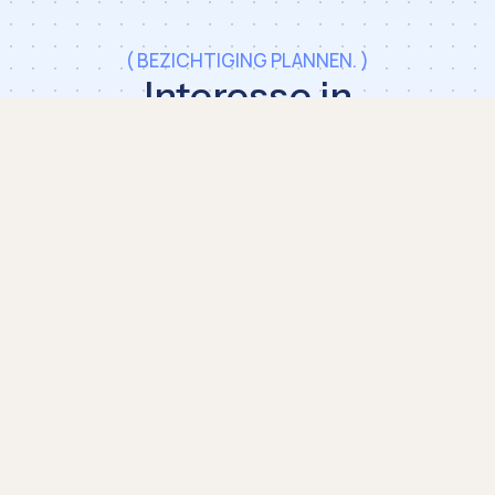
( BEZICHTIGING PLANNEN. )
Interesse in
Danzigerkade 221?
Laat je gegevens achter en we nemen binnen
één werkdag contact op voor een bezichtiging
op maat.