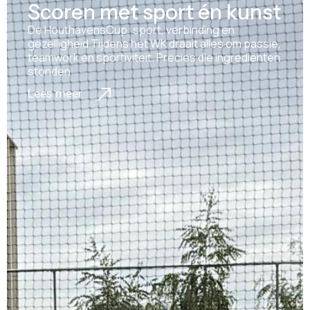
Scoren met sport én kunst
De HouthavensCup: sport, verbinding en
gezelligheid Tijdens het WK draait alles om passie,
teamwork en sportiviteit. Precies die ingrediënten
stonden
Lees meer