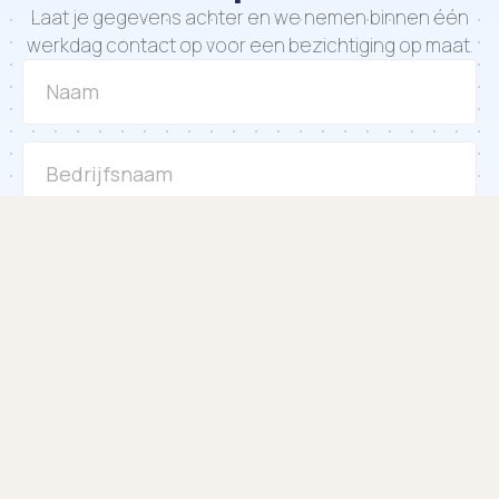
Online · doorgaans snel antwoord
Laat je gegevens achter en we nemen binnen één
werkdag contact op voor een bezichtiging op maat.
Aantal werkplekken nodig: